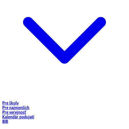
Pre školy
Pre najmenších
Pre verejnosť
Kalendár podujatí
BIB