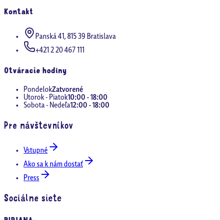
Kontakt
Panská 41, 815 39 Bratislava
+421 2 20 467 111
Otváracie hodiny
Pondelok
Zatvorené
Utorok - Piatok
10:00 - 18:00
Sobota - Nedeľa
12:00 - 18:00
Pre návštevníkov
Vstupné
Ako sa k nám dostať
Press
Sociálne siete
BIBIANA
: