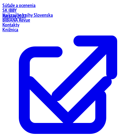
Súťaže a ocenenia
SK IBBY
Najkrajšie knihy Slovenska
Katalóg 2023
BIBIANA Revue
Kontakty
Knižnica