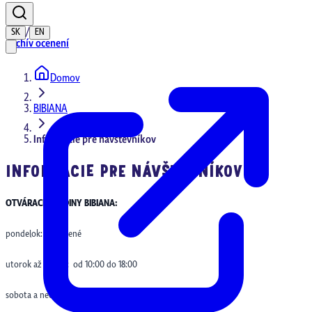
/
SK
EN
Archív ocenení
Domov
Domov
BIBIANA
Informácie pre návštevníkov
INFORMÁCIE PRE NÁVŠTEVNÍKOV
OTVÁRACIE HODINY BIBIANA:
pondelok: zatvorené
utorok až piatok: od 10:00 do 18:00
sobota a nedeľa: od 12:00 do 18:00