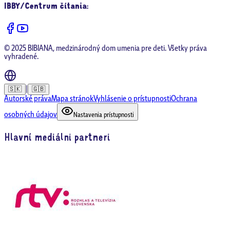
IBBY/Centrum čítania
:
© 2025 BIBIANA, medzinárodný dom umenia pre deti. Všetky práva
vyhradené.
|
🇸🇰
🇬🇧
Autorské práva
Mapa stránok
Vyhlásenie o prístupnosti
Ochrana
osobných údajov
Nastavenia prístupnosti
Hlavní mediálni partneri