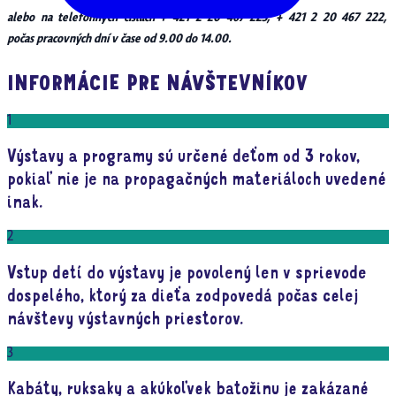
alebo na telefónnych číslach + 421 2 20 467 223, + 421 2 20 467 222,
počas pracovných dní v čase od 9.00 do 14.00.
INFORMÁCIE PRE NÁVŠTEVNÍKOV
1
Výstavy a programy sú určené deťom od 3 rokov,
pokiaľ nie je na propagačných materiáloch uvedené
inak.
2
Vstup detí do výstavy je povolený len v sprievode
dospelého, ktorý za dieťa zodpovedá počas celej
návštevy výstavných priestorov.
3
Kabáty, ruksaky a akúkoľvek batožinu je zakázané