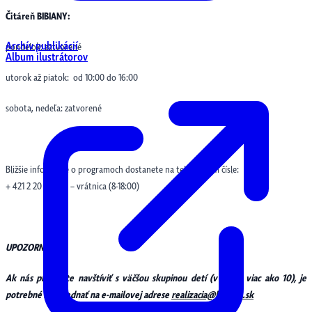
Čitáreň BIBIANY:
Archív publikácií
pondelok: zatvorené
Album ilustrátorov
utorok až piatok: od 10:00 do 16:00
sobota, nedeľa: zatvorené
Bližšie informácie o programoch dostanete na telefónnom čísle:
+ 421 2 20 467 111 – vrátnica (8-18:00)
UPOZORNENIE!
Ak nás plánujete navštíviť s väčšou skupinou detí (v počte viac ako 10), je
potrebné sa objednať na e-mailovej adrese
realizacia@bibiana.sk