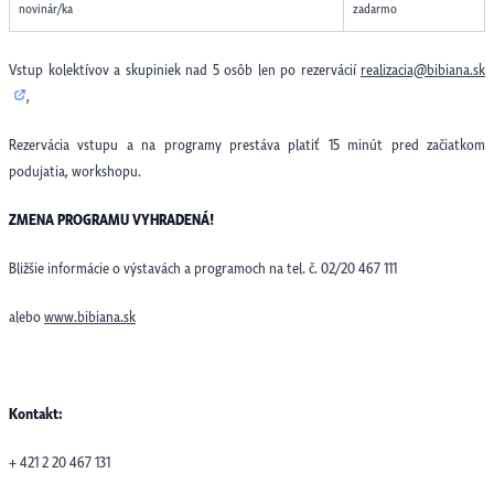
novinár/ka
zadarmo
Vstup kolektívov a skupiniek nad 5 osôb len po rezervácií
realizacia@bibiana.sk
,
Rezervácia vstupu a na programy prestáva platiť 15 minút pred začiatkom
podujatia, workshopu.
ZMENA PROGRAMU VYHRADENÁ!
Bližšie informácie o výstavách a programoch na tel. č. 02/20 467 111
alebo
www.bibiana.sk
Kontakt:
+ 421 2 20 467 131