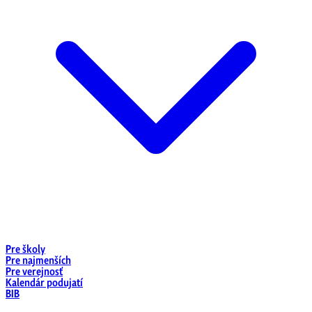
Pre školy
Pre najmenších
Pre verejnosť
Kalendár podujatí
BIB