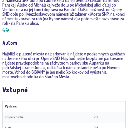
Z Námestia SNP dolu po Laurinskej a ďalej rovno až celkom na koniec
Panskej. Alebo od Michalskej veže dolu po Michalskej ulici, ďalej po
Ventúrskej a na jej konci doprava na Panskú. Ďalšia možnosť: od Opery
SND dolu po Hviezdoslavovom námestí až takmer k Mostu SNP, na konci
námestia vpravo za roh (na Rybné námestie) a potom ešte raz vpravo za
roh - na Panskú ulicu.
Autom
Najbližšie platené miesta na parkovanie nájdete v podzemných garážach
na Jesenského ulici pri Opere SND. Najvhodnejšie bezplatné parkovanie
nájdete pravdepodobne na záchytnom parkovisku Auparku na
petržalskej strane Dunaja, odkiaľ sa k nám dostanete pešo po Novom
moste. Vchod do BIBIANY je len niekoľko krokov od vyústenia
mostového chodníka do Starého Mesta.
Vstupné
Výstavy:
dospelá osoba
2 €