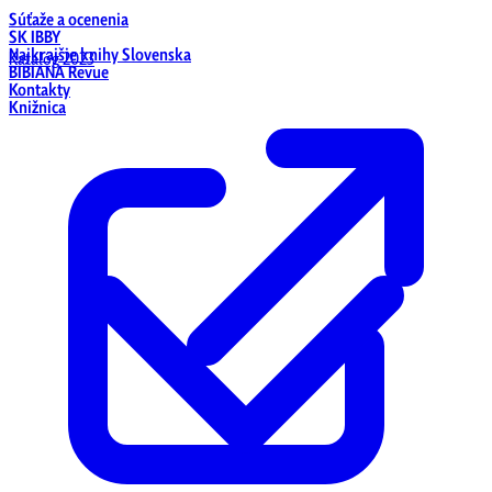
Súťaže a ocenenia
SK IBBY
Najkrajšie knihy Slovenska
Katalóg 2023
BIBIANA Revue
Kontakty
Knižnica