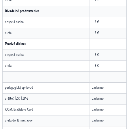
dieťa
2 €
Divadelné predstavenie:
dospelá osoba
3 €
dieťa
3 €
Tvorivé dielne:
dospelá osoba
3 €
dieťa
3 €
pedagogický sprievod
zadarmo
držiteľ ŤZP, ŤZP-S
zadarmo
ICOM, Bratislava Card
zadarmo
dieťa do 18 mesiacov
zadarmo