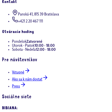
Kontakt
Panská 41, 815 39 Bratislava
+421 2 20 467 111
Otváracie hodiny
Pondelok
Zatvorené
Utorok - Piatok
10:00 - 18:00
Sobota - Nedeľa
12:00 - 18:00
Pre návštevníkov
Vstupné
Ako sa k nám dostať
Press
Sociálne siete
BIBIANA
: