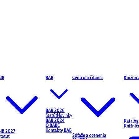
BIB
BAB
Centrum čítania
Knižnic
BAB 2026
Štatút
Novinky
BAB 2024
Katalóg
O BABE
Knižnič
Kontakty BAB
BIB 2027
Súťaže a ocenenia
Štatút