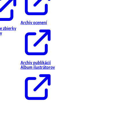
Archív ocenení
ne zbierky
y
Archív publikácií
Album ilustrátorov