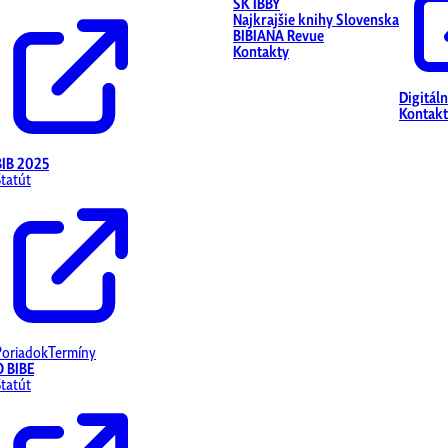
SK IBBY
Najkrajšie knihy Slovenska
BIBIANA Revue
Kontakty
Digitál
Kontakt
BIB 2025
Štatút
Poriadok
Termíny
O BIBE
Štatút