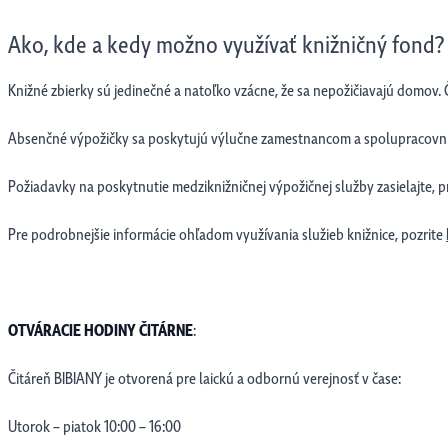
Ako, kde a kedy možno využívať knižničný fond?
Knižné zbierky sú jedinečné a natoľko vzácne, že sa nepožičiavajú domov. Č
Absenčné výpožičky sa poskytujú výlučne zamestnancom a spolupracovní
Požiadavky na poskytnutie medziknižničnej výpožičnej služby zasielajte, 
Pre podrobnejšie informácie ohľadom využívania služieb knižnice, pozrite
OTVÁRACIE HODINY ČITÁRNE
:
Čitáreň BIBIANY je otvorená pre laickú a odbornú verejnosť v čase:
Utorok – piatok 10:00 – 16:00