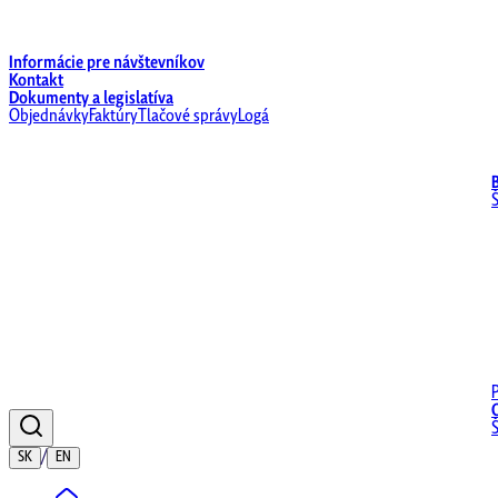
Informácie pre návštevníkov
Kontakt
Dokumenty a legislatíva
Objednávky
Faktúry
Tlačové správy
Logá
/
SK
EN
Domov