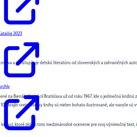
Katalóg 2023
cováva a sprístupňuje detskú literatúru od slovenských a zahraničných autor
Archív
avené na Bienále ilustrácií Bratislava už od roku 1967. Ide o jedinečnú knižnú
o 100 krajín sveta. Všetky knihy sú nielen bohato ilustrované, ale navyše sú 
knihu), ktoré získali toto medzinárodné ocenenie pre svoj výnimočný text, i