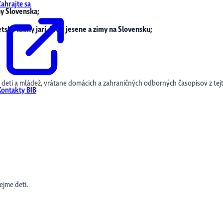
Zahrajte sa
hy Slovenska;
etské knihy jari, leta, jesene a zimy na Slovensku;
pre deti a mládež, vrátane domácich a zahraničných odborných časopisov z tejt
Kontakty BIB
ejme deti.