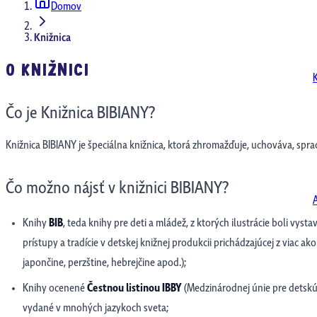
Domov
Knižnica
O KNIŽNICI
Čo je Knižnica BIBIANY?
Knižnica BIBIANY je špeciálna knižnica, ktorá zhromažďuje, uchováva, spra
Čo možno nájsť v knižnici BIBIANY?
Knihy
BIB
, teda knihy pre deti a mládež, z ktorých ilustrácie boli vyst
prístupy a tradície v detskej knižnej produkcii prichádzajúcej z viac ak
japončine, perzštine, hebrejčine apod.);
Knihy ocenené
Čestnou listinou IBBY
(Medzinárodnej únie pre detskú 
vydané v mnohých jazykoch sveta;