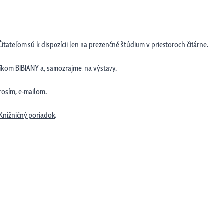
itateľom sú k dispozícii len na prezenčné štúdium v priestoroch čitárne.
kom BIBIANY a, samozrajme, na výstavy.
prosím,
e-mailom
.
Knižničný poriadok
.