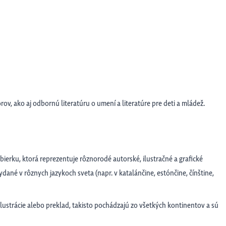
ov, ako aj odbornú literatúru o umení a literatúre pre deti a mládež.
 zbierku, ktorá reprezentuje rôznorodé autorské, ilustračné a grafické
vydané v rôznych jazykoch sveta (napr. v katalánčine, estónčine, čínštine,
lustrácie alebo preklad, takisto pochádzajú zo všetkých kontinentov a sú