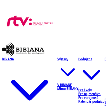
BIBIANA
Výstavy
Podujatia
V BIBIANE
Mimo BIBIANY
Pre školy
Pre najmenších
Pre verejnosť
Kalendár podujatí