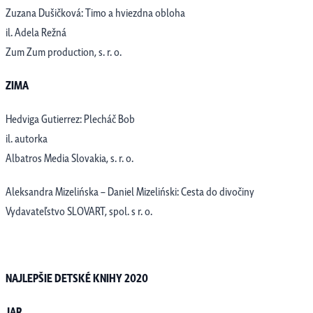
Zuzana Dušičková: Timo a hviezdna obloha
il. Adela Režná
Zum Zum production, s. r. o.
ZIMA
Hedviga Gutierrez: Plecháč Bob
il. autorka
Albatros Media Slovakia, s. r. o.
Aleksandra Mizelińska – Daniel Mizeliński: Cesta do divočiny
Vydavateľstvo SLOVART, spol. s r. o.
NAJLEPŠIE DETSKÉ KNIHY 2020
JAR