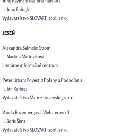
Juraj Raýman: Náš brat hlavička
il. Juraj Balogh
Vydavateľstvo SLOVART, spol. s r. o.
JESEŇ
Alexandra Salmela: Strom
il. Martina Matlovičová
Literárne informačné centrum
Peter Urban: Povesti z Poľany a Podpoľania
il. Ján Kurinec
Vydavateľstvo Matice slovenskej, s. r. o.
Vanda Rozenbergová: Websterovci 3
il. Boris Šima
Vydavateľstvo SLOVART, spol. s r. o.