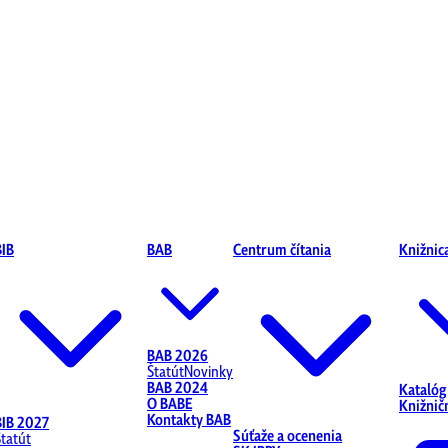
BIB
BAB
Centrum čítania
Knižnic
BAB 2026
Štatút
Novinky
BAB 2024
Katalóg
O BABE
Knižnič
Kontakty BAB
BIB 2027
Súťaže a ocenenia
Štatút