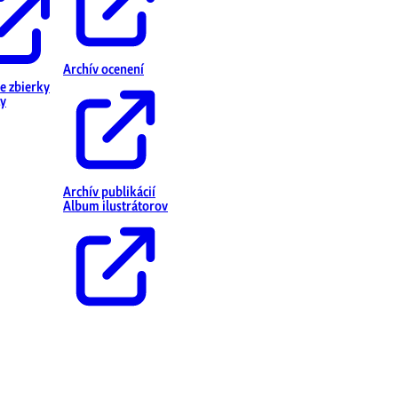
Archív ocenení
ne zbierky
y
Archív publikácií
Album ilustrátorov