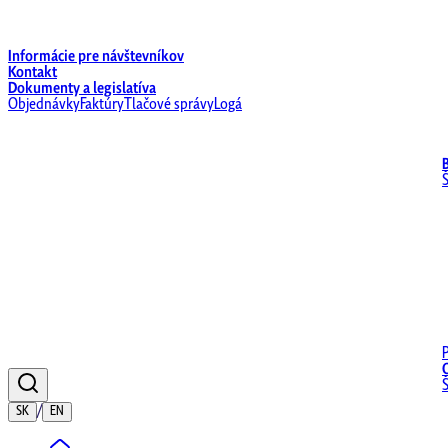
Informácie pre návštevníkov
Kontakt
Dokumenty a legislatíva
Objednávky
Faktúry
Tlačové správy
Logá
/
SK
EN
Domov