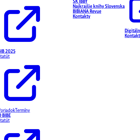
SK IBBY
Najkrajšie knihy Slovenska
BIBIANA Revue
Kontakty
Digitál
Kontakt
BIB 2025
Štatút
Poriadok
Termíny
O BIBE
Štatút