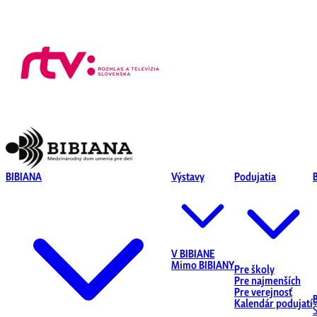
BIBIANA
Výstavy
Podujatia
V BIBIANE
Mimo BIBIANY
Pre školy
Pre najmenších
Pre verejnosť
Kalendár podujatí