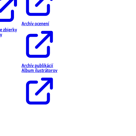
Archív ocenení
ne zbierky
y
Archív publikácií
Album ilustrátorov