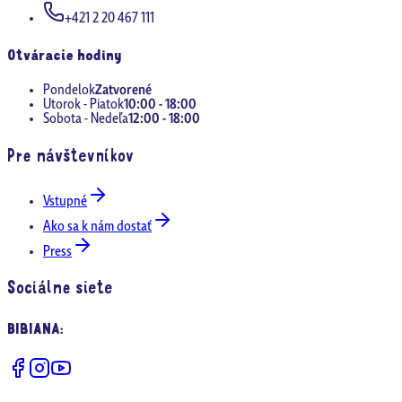
+421 2 20 467 111
Otváracie hodiny
Pondelok
Zatvorené
Utorok - Piatok
10:00 - 18:00
Sobota - Nedeľa
12:00 - 18:00
Pre návštevníkov
Vstupné
Ako sa k nám dostať
Press
Sociálne siete
BIBIANA
: