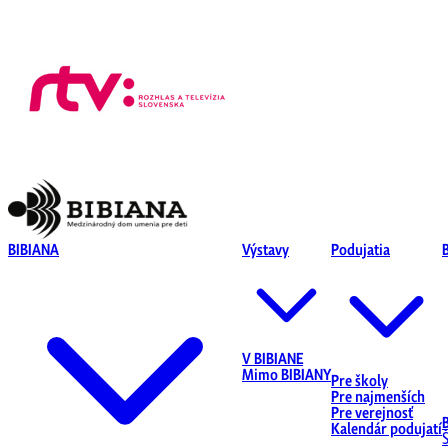
BIBIANA
Výstavy
Podujatia
V BIBIANE
Mimo BIBIANY
Pre školy
Pre najmenších
Pre verejnosť
Kalendár podujatí