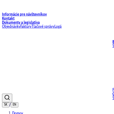
Informácie pre návštevníkov
Kontakt
Dokumenty a legislatíva
Objednávky
Faktúry
Tlačové správy
Logá
/
SK
EN
Domov