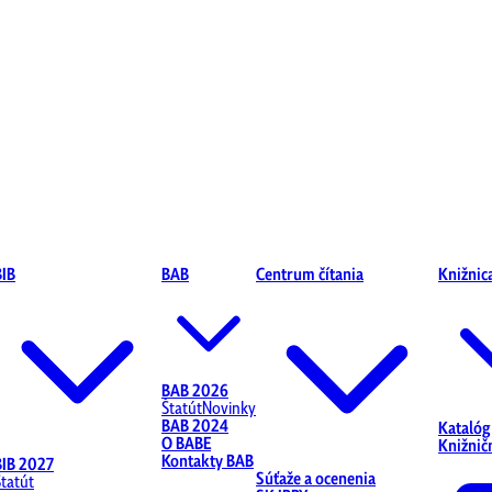
BIB
BAB
Centrum čítania
Knižnic
BAB 2026
Štatút
Novinky
BAB 2024
Katalóg
O BABE
Knižnič
Kontakty BAB
BIB 2027
Súťaže a ocenenia
Štatút