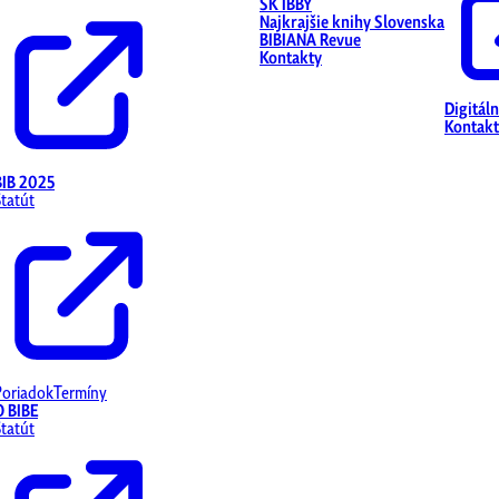
SK IBBY
Najkrajšie knihy Slovenska
BIBIANA Revue
Kontakty
Digitál
Kontakt
BIB 2025
Štatút
Poriadok
Termíny
O BIBE
Štatút