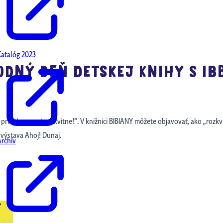
Katalóg 2023
ODNÝ DEŇ DETSKEJ KNIHY S IB
ehy a svet rozkvitne!“. V knižnici BIBIANY môžete objavovať, ako „rozkvit
j výstava Ahoj! Dunaj.
Archív