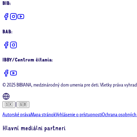
BIB
:
BAB
:
IBBY/Centrum čítania
:
© 2025 BIBIANA, medzinárodný dom umenia pre deti. Všetky práva vyhrad
|
🇸🇰
🇬🇧
Autorské práva
Mapa stránok
Vyhlásenie o prístupnosti
Ochrana osobných
Hlavní mediálni partneri