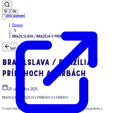
/
SK
EN
Archív ocenení
Domov
BRAZILSLAVA / BRAZÍLIA V PRÍBEHOCH A FARBÁCH
Späť
BRAZILSLAVA / BRAZÍLIA V
PRÍBEHOCH A FARBÁCH
20. septembra 2025
BRAZILSLAVA / BRAZÍLIA V PRÍBEHOCH A FARBÁCH
V rámci festivalu
BRAZILSLAVA
vás pozývame spoznať Brazíliu cez príbehy a