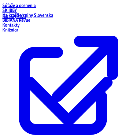
Súťaže a ocenenia
SK IBBY
Najkrajšie knihy Slovenska
Katalóg 2023
BIBIANA Revue
Kontakty
Knižnica