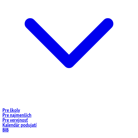
Pre školy
Pre najmenších
Pre verejnosť
Kalendár podujatí
BIB