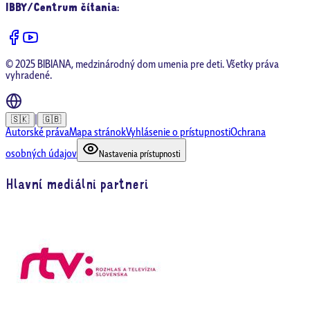
IBBY/Centrum čítania
:
© 2025 BIBIANA, medzinárodný dom umenia pre deti. Všetky práva
vyhradené.
|
🇸🇰
🇬🇧
Autorské práva
Mapa stránok
Vyhlásenie o prístupnosti
Ochrana
osobných údajov
Nastavenia prístupnosti
Hlavní mediálni partneri