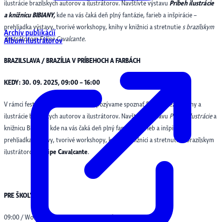
ilustrácie brazílskych autorov a ilustrátorov. Navštívte výstavu
Príbeh ilustrácie
a knižnicu BIBIANY,
kde na vás čaká deň plný fantázie, farieb a inšpirácie –
prehliadka výstavy, tvorivé workshopy, knihy v knižnici a stretnutie
s brazílskym
Archív publikácií
ilustrátorom Felipe Cavalcante.
Album ilustrátorov
BRAZILSLAVA / BRAZÍLIA V PRÍBEHOCH A FARBÁCH
KEDY: 30. 09. 2025, 09:00 – 16:00
V rámci festivalu
BRAZILSLAVA
vás pozývame spoznať Brazíliu cez príbehy a
ilustrácie brazílskych autorov a ilustrátorov. Navštívte výstavu
Príbeh ilustrácie
a
knižnicu BIBIANY, kde na vás čaká deň plný fantázie, farieb a inšpirácie –
prehliadka výstavy, tvorivé workshopy, knihy v knižnici a stretnutie s brazílskym
ilustrátorom
Felipe Cavalcante
.
PRE ŠKOLY
09:00 / Workshop Brazília v príbehoch a farbách