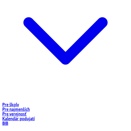
Pre školy
Pre najmenších
Pre verejnosť
Kalendár podujatí
BIB