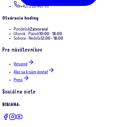
+421 2 20 467 111
Otváracie hodiny
Pondelok
Zatvorené
Utorok - Piatok
10:00 - 18:00
Sobota - Nedeľa
12:00 - 18:00
Pre návštevníkov
Vstupné
Ako sa k nám dostať
Press
Sociálne siete
BIBIANA
: