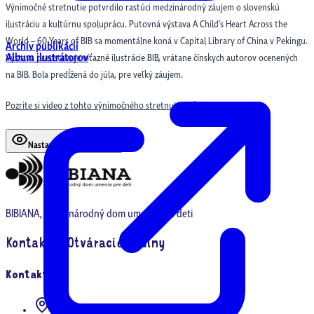
Výnimočné stretnutie potvrdilo rastúci medzinárodný záujem o slovenskú
ilustráciu a kultúrnu spoluprácu. Putovná výstava A Child’s Heart Across the
World – 60 Years of BIB sa momentálne koná v Capital Library of China v Pekingu.
Archív publikácií
Album ilustrátorov
Výstava predstavuje víťazné ilustrácie BIB, vrátane čínskych autorov ocenených
na BIB. Bola predĺžená do júla, pre veľký záujem.
Pozrite si video z tohto výnimočného stretnutia.
Nastavenia prístupnosti
BIBIANA, medzinárodný dom umenia pre deti
Kontakt & Otváracie hodiny
Kontakt
Panská 41, 815 39 Bratislava