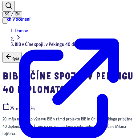
/
SK
EN
Archív ocenení
Domov
BIB v Číne spojil v Pekingu 40 diplomatov
Späť
BIB V ČÍNE SPOJIL V PEKINGU
40 DIPLOMATOV
25. mája 2026
20. mája navštívilo výstavu BIB v rámci projektu BIB in China v Pekingu približne
40 diplomatov z 15 krajín na pozvanie slovenského veľvyslanca v Číne Milana
Lajčiaka.