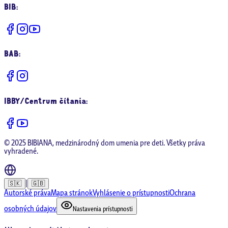
BIB
:
BAB
:
IBBY/Centrum čítania
:
© 2025 BIBIANA, medzinárodný dom umenia pre deti. Všetky práva
vyhradené.
|
🇸🇰
🇬🇧
Autorské práva
Mapa stránok
Vyhlásenie o prístupnosti
Ochrana
osobných údajov
Nastavenia prístupnosti