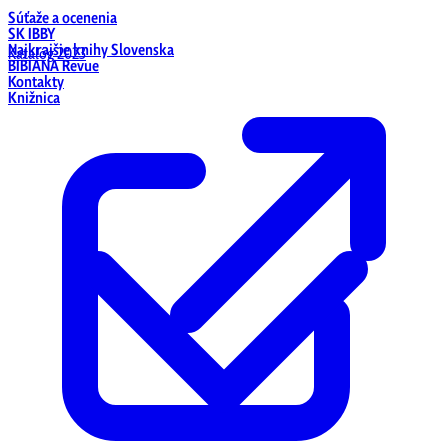
Súťaže a ocenenia
SK IBBY
Najkrajšie knihy Slovenska
Katalóg 2023
BIBIANA Revue
Kontakty
Knižnica