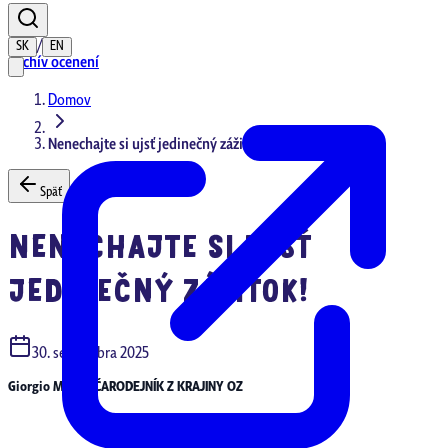
/
SK
EN
Archív ocenení
Domov
Nenechajte si ujsť jedinečný zážitok!
Späť
NENECHAJTE SI UJSŤ
JEDINEČNÝ ZÁŽITOK!
30. septembra 2025
Giorgio Madia: ČARODEJNÍK Z KRAJINY OZ