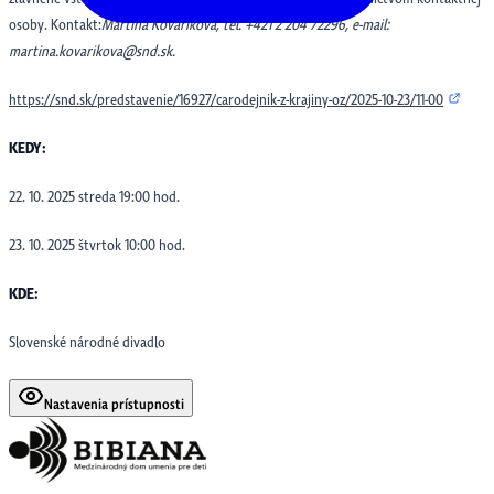
osoby. Kontakt:
Martina Kováriková, tel. +421 2 204 72296, e-mail:
martina.kovarikova@snd.sk.
https://snd.sk/predstavenie/16927/carodejnik-z-krajiny-oz/2025-10-23/11-00
KEDY:
22. 10. 2025 streda 19:00 hod.
23. 10. 2025 štvrtok 10:00 hod.
KDE:
Slovenské národné divadlo
Nastavenia prístupnosti