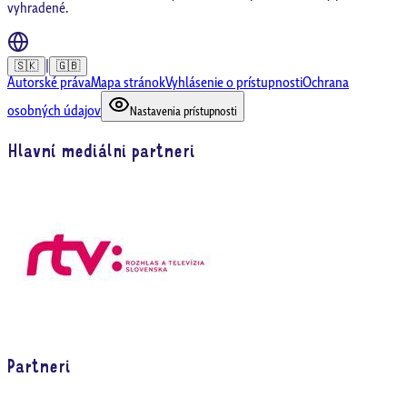
vyhradené.
|
🇸🇰
🇬🇧
Autorské práva
Mapa stránok
Vyhlásenie o prístupnosti
Ochrana
osobných údajov
Nastavenia prístupnosti
Hlavní mediálni partneri
Partneri