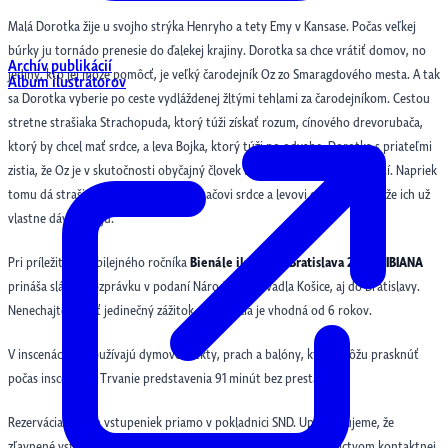
Malá Dorotka žije u svojho strýka Henryho a tety Emy v Kansase. Počas veľkej
búrky ju tornádo prenesie do ďalekej krajiny. Dorotka sa chce vrátiť domov, no
Archív publikácií
jediný, kto jej môže pomôcť, je veľký čarodejník Oz zo Smaragdového mesta. A tak
Album ilustrátorov
sa Dorotka vyberie po ceste vydláždenej žltými tehlami za čarodejníkom. Cestou
stretne strašiaka Strachopuda, ktorý túži získať rozum, cínového drevorubača,
ktorý by chcel mať srdce, a leva Bojka, ktorý túži po odvahe. Dorotka s priateľmi
zistia, že Oz je v skutočnosti obyčajný človek bez čarodejných schopností. Napriek
tomu dá strašiakovi rozum, drevorubačovi srdce a levovi odvahu, pretože ich už
vlastne dávno majú.
Pri príležitosti jubilejného ročníka
Bienále ilustrácii Bratislava 2025 BIBIANA
prináša slávnu rozprávku v podaní Národného divadla Košice, aj do Bratislavy.
Nenechajte si ujsť jedinečný zážitok. Inscenácia je vhodná od 6 rokov.
V inscenácií sa používajú dymové efekty, prach a balóny, ktoré môžu prasknúť
počas inscenácie. Trvanie predstavenia 91 minút bez prestávky.
Rezervácia a kúpa vstupeniek priamo v pokladnici SND. Upozorňujeme, že
zľavnené vstupenky nie je možné zakúpiť online, iba prostredníctvom kontaktnej