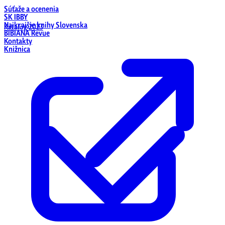
Súťaže a ocenenia
SK IBBY
Najkrajšie knihy Slovenska
Katalóg 2023
BIBIANA Revue
Kontakty
Knižnica