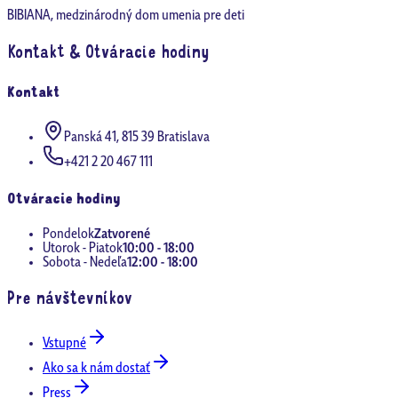
BIBIANA, medzinárodný dom umenia pre deti
Kontakt & Otváracie hodiny
Kontakt
Panská 41, 815 39 Bratislava
+421 2 20 467 111
Otváracie hodiny
Pondelok
Zatvorené
Utorok - Piatok
10:00 - 18:00
Sobota - Nedeľa
12:00 - 18:00
Pre návštevníkov
Vstupné
Ako sa k nám dostať
Press