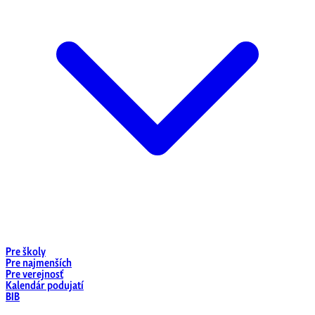
Pre školy
Pre najmenších
Pre verejnosť
Kalendár podujatí
BIB