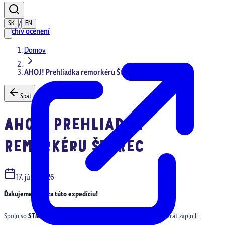
/
SK
EN
Archív ocenení
Domov
AHOJ! Prehliadka remorkéru Šturec
Späť
AHOJ! PREHLIADKA
REMORKÉRU ŠTUREC
17. júna 2026
Ďakujeme vám za túto expedíciu!
Spolu so
STM – Múzeom dopravy v Bratislave
sme niekoľkokrát zaplnili