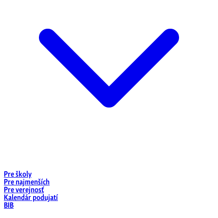
Pre školy
Pre najmenších
Pre verejnosť
Kalendár podujatí
BIB