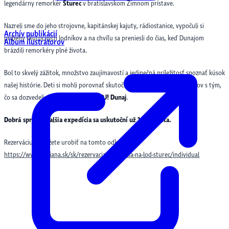
legendárny remorkér
Šturec
v bratislavskom Zimnom prístave.
Nazreli sme do jeho strojovne, kapitánskej kajuty, rádiostanice, vypočuli si
Archív publikácií
príbehy skutočných lodníkov a na chvíľu sa preniesli do čias, keď Dunajom
Album ilustrátorov
brázdili remorkéry plné života.
Bol to skvelý zážitok, množstvo zaujímavostí a jedinečná príležitosť spoznať kúsok
našej histórie. Deti si mohli porovnať skutočný život lodníkov a kapitánov s tým,
čo sa dozvedeli na našej výstave
AHOJ! Dunaj
.
Dobrá správa! Ďalšia expedícia sa uskutoční už 14. augusta.
Rezerváciu si môžete urobiť na tomto odkaze:
https://www.bibiana.sk/sk/rezervacia/expedicia-na-lod-sturec/individual