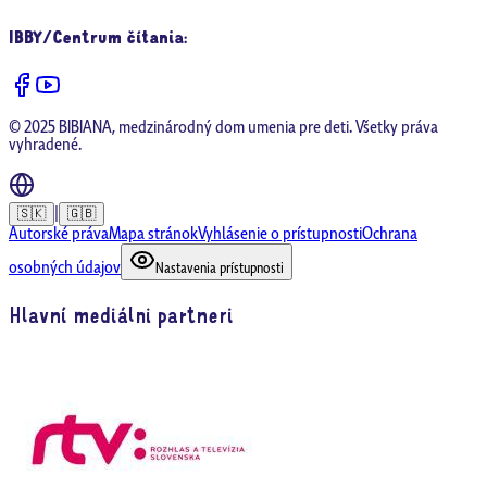
IBBY/Centrum čítania
:
© 2025 BIBIANA, medzinárodný dom umenia pre deti. Všetky práva
vyhradené.
|
🇸🇰
🇬🇧
Autorské práva
Mapa stránok
Vyhlásenie o prístupnosti
Ochrana
osobných údajov
Nastavenia prístupnosti
Hlavní mediálni partneri