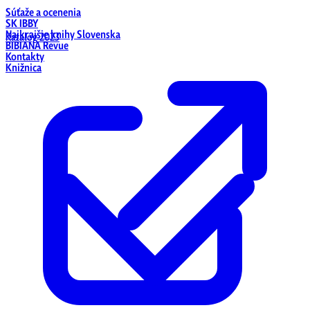
Súťaže a ocenenia
SK IBBY
Najkrajšie knihy Slovenska
Katalóg 2023
BIBIANA Revue
Kontakty
Knižnica